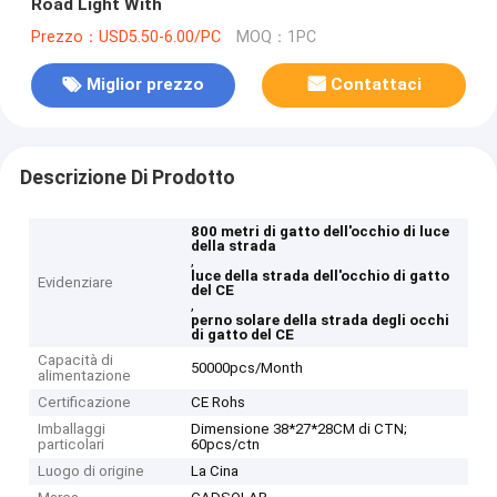
Road Light With
Prezzo：USD5.50-6.00/PC
MOQ：1PC
Miglior prezzo
Contattaci
Descrizione Di Prodotto
800 metri di gatto dell'occhio di luce
della strada
,
luce della strada dell'occhio di gatto
Evidenziare
del CE
,
perno solare della strada degli occhi
di gatto del CE
Capacità di
50000pcs/Month
alimentazione
Certificazione
CE Rohs
Imballaggi
Dimensione 38*27*28CM di CTN;
particolari
60pcs/ctn
Luogo di origine
La Cina