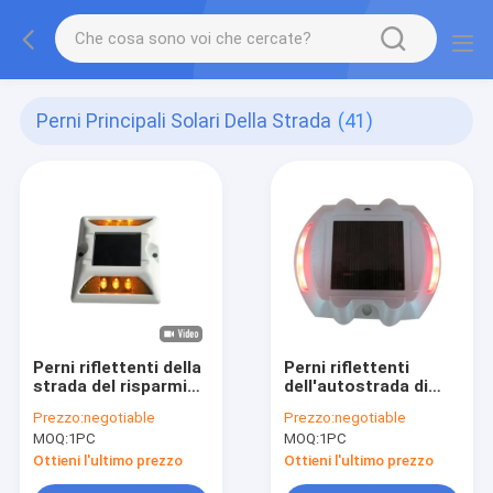
Perni Principali Solari Della Strada
(41)
Perni riflettenti della
Perni riflettenti
strada del risparmio
dell'autostrada di
di energia 12000mcd
RoHS
Prezzo:
negotiable
Prezzo:
negotiable
125mm per la strada
MOQ:
1PC
MOQ:
1PC
principale
Ottieni l'ultimo prezzo
Ottieni l'ultimo prezzo