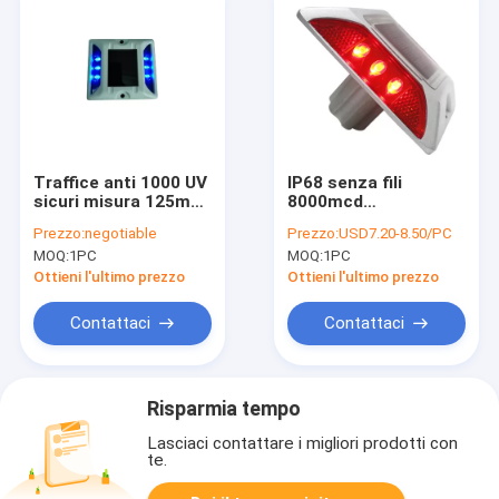
Traffice anti 1000 UV
IP68 senza fili
sicuri misura 125mm
8000mcd
con un contatore
impermeabile Cat
Prezzo:
negotiable
Prezzo:
USD7.20-8.50/PC
che la strada solare
Eye Reflector For
MOQ:
1PC
MOQ:
1PC
del LED fissa
Safety
riflettente
Ottieni l'ultimo prezzo
Ottieni l'ultimo prezzo
Contattaci
Contattaci
Risparmia tempo
Lasciaci contattare i migliori prodotti con
te.