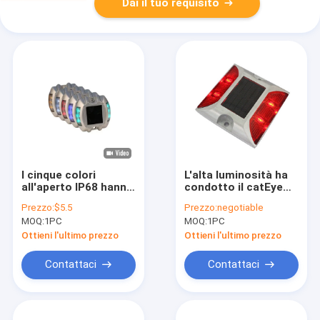
Dai il tuo requisito
I cinque colori
L'alta luminosità ha
all'aperto IP68 hanno
condotto il catEye
colorato i perni solari
che 1.2V di 105mm la
Prezzo:
$5.5
Prezzo:
negotiable
della strada del LED
strada solare fissa lo
MOQ:
1PC
MOQ:
1PC
sull'autostrada
stardard del CE
Ottieni l'ultimo prezzo
Ottieni l'ultimo prezzo
Contattaci
Contattaci