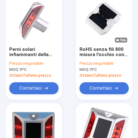
Perni solari
RoHS senza fili 800
infiammanti della
misura l'occhio con
strada di resistenza
un contatore dei
Prezzo:
negotiable
Prezzo:
negotiable
UV 105mm 8000mcd
gatti bianco del
MOQ:
1PC
MOQ:
1PC
LED con il gambo
riflettore
sull'autostrada
Ottieni l'ultimo prezzo
Ottieni l'ultimo prezzo
Contattaci
Contattaci
Casa
Prodotti
Mostra VR