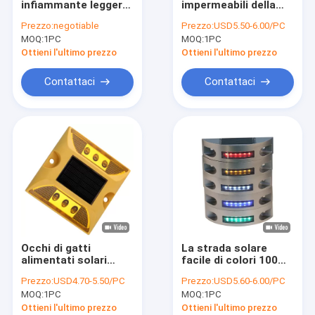
infiammante leggero
impermeabili della
Luce solare sotterranea
di 2V 250MA Cat Eyes
strada di 5000mcd
Prezzo:
negotiable
Prezzo:
USD5.50-6.00/PC
Road Stud White
115mm LED, strada
MOQ:
Riflettori solari della strada
1PC
MOQ:
1PC
dell'occhio di gatti
blu
Ottieni l'ultimo prezzo
Ottieni l'ultimo prezzo
Luci d'avvertimento alimentate solari
Contattaci
Contattaci
lampeggiante principali alimentati solari
Luce solare del lampeggiatore
Semafori autoalimentati solari
Segnali stradali alimentati solari
Segno solare di Chevron
Occhi di gatti
La strada solare
Segno solare di passaggio pedonale
alimentati solari
facile di colori 100MA
impermeabili dorati
LED dell'installazione
Prezzo:
USD4.70-5.50/PC
Prezzo:
USD5.60-6.00/PC
IP68 di 105mm per le
5 fissa di alluminio
MOQ:
1PC
MOQ:
1PC
strade private
Ottieni l'ultimo prezzo
Ottieni l'ultimo prezzo