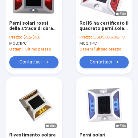
Circa noi
Giro della fabbrica
Perni solari rossi
RoHS ha certificato il
della strada di durata
quadrato perni solari
Controllo di qualità
della vita lunga 1.2V
della strada dei 800
Prezzo:
$5.2-$5.6
Prezzo:
USD5.50-6.00/PC
110mm LED, Cat Eyes
tester LED, riflettori
MOQ:
1PC
MOQ:
1PC
On Road rossa
solari della strada
Contattici
Ottieni l'ultimo prezzo
Ottieni l'ultimo prezzo
Notizie
Contattaci
Contattaci
Casi
Perni principali solari della strada
Perni autoalimentati solari della strada
Luce solare del perno della strada
Rivestimento solare
Perni solari