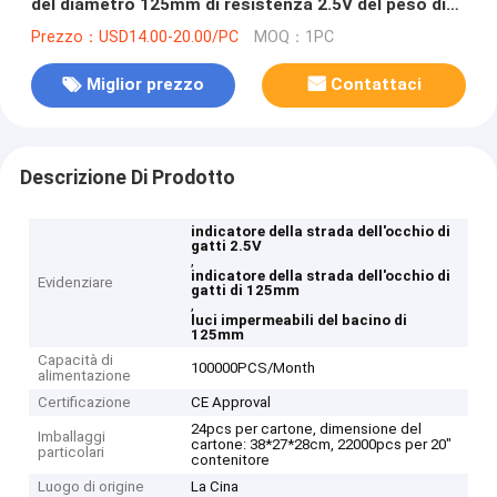
del diametro 125mm di resistenza 2.5V del peso di
tonnellata per sicurezza stradale ed il paesaggio
Prezzo：USD14.00-20.00/PC
MOQ：1PC
Miglior prezzo
Contattaci
Descrizione Di Prodotto
indicatore della strada dell'occhio di
gatti 2.5V
,
indicatore della strada dell'occhio di
Evidenziare
gatti di 125mm
,
luci impermeabili del bacino di
125mm
Capacità di
100000PCS/Month
alimentazione
Certificazione
CE Approval
24pcs per cartone, dimensione del
Imballaggi
cartone: 38*27*28cm, 22000pcs per 20"
particolari
contenitore
Luogo di origine
La Cina