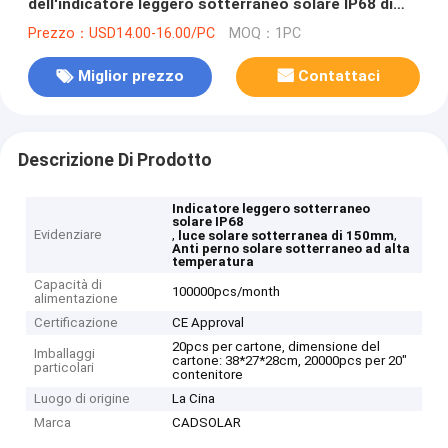
dell'indicatore leggero sotterraneo solare IP68 di
150mm anti
Prezzo：USD14.00-16.00/PC
MOQ：1PC
Miglior prezzo
Contattaci
Descrizione Di Prodotto
Indicatore leggero sotterraneo
solare IP68
Evidenziare
,
,
luce solare sotterranea di 150mm
Anti perno solare sotterraneo ad alta
temperatura
Capacità di
100000pcs/month
alimentazione
Certificazione
CE Approval
20pcs per cartone, dimensione del
Imballaggi
cartone: 38*27*28cm, 20000pcs per 20"
particolari
contenitore
Luogo di origine
La Cina
Marca
CADSOLAR