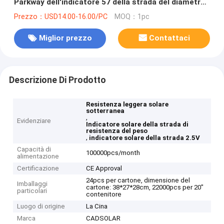
Parkway dell'indicatore 57 della strada del diametro
136mm
Prezzo：USD14.00-16.00/PC
MOQ：1pc
Miglior prezzo
Contattaci
Descrizione Di Prodotto
Resistenza leggera solare
sotterranea
,
Evidenziare
Indicatore solare della strada di
resistenza del peso
,
indicatore solare della strada 2.5V
Capacità di
100000pcs/month
alimentazione
Certificazione
CE Approval
24pcs per cartone, dimensione del
Imballaggi
cartone: 38*27*28cm, 22000pcs per 20"
particolari
contenitore
Luogo di origine
La Cina
Marca
CADSOLAR