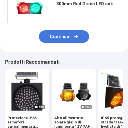
300mm Red Green LED anti
con alta sicurezza efficiente
Continua
Prodotti Raccomandati
Protezione IP65
Alto alimentato
IP65 proteggo
semafori
solare giallo di
strada trasver
autoalimentati
luminosità 12V 7AH
livellata di 12