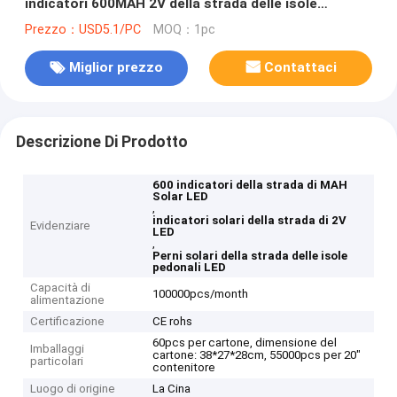
indicatori 600MAH 2V della strada delle isole
pedonali LED
Prezzo：USD5.1/PC
MOQ：1pc
Miglior prezzo
Contattaci
Descrizione Di Prodotto
600 indicatori della strada di MAH
Solar LED
,
indicatori solari della strada di 2V
Evidenziare
LED
,
Perni solari della strada delle isole
pedonali LED
Capacità di
100000pcs/month
alimentazione
Certificazione
CE rohs
60pcs per cartone, dimensione del
Imballaggi
cartone: 38*27*28cm, 55000pcs per 20"
particolari
contenitore
Luogo di origine
La Cina