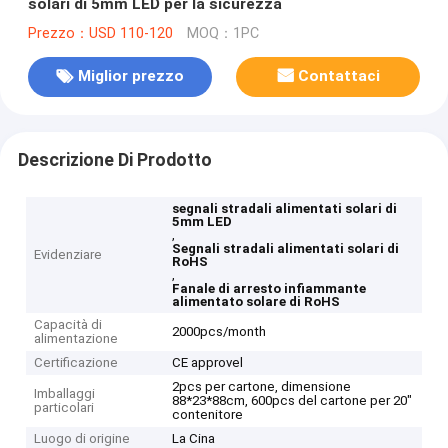
solari di 5mm LED per la sicurezza
Prezzo：USD 110-120
MOQ：1PC
Miglior prezzo
Contattaci
Descrizione Di Prodotto
segnali stradali alimentati solari di
5mm LED
,
Segnali stradali alimentati solari di
Evidenziare
RoHS
,
Fanale di arresto infiammante
alimentato solare di RoHS
Capacità di
2000pcs/month
alimentazione
Certificazione
CE approvel
2pcs per cartone, dimensione
Imballaggi
88*23*88cm, 600pcs del cartone per 20"
particolari
contenitore
Luogo di origine
La Cina