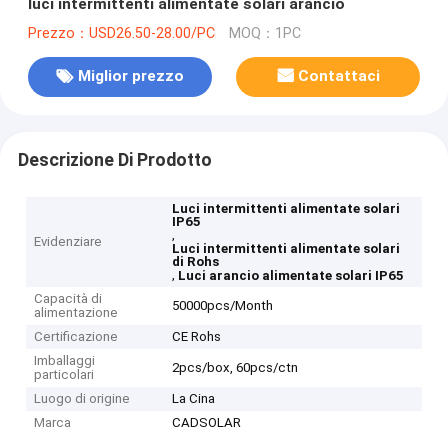
luci intermittenti alimentate solari arancio
Prezzo：USD26.50-28.00/PC
MOQ：1PC
Miglior prezzo
Contattaci
Descrizione Di Prodotto
Luci intermittenti alimentate solari
IP65
,
Evidenziare
Luci intermittenti alimentate solari
di Rohs
,
Luci arancio alimentate solari IP65
Capacità di
50000pcs/Month
alimentazione
Certificazione
CE Rohs
Imballaggi
2pcs/box, 60pcs/ctn
particolari
Luogo di origine
La Cina
Marca
CADSOLAR