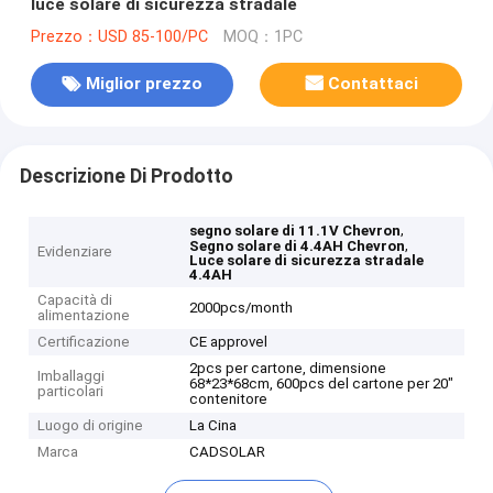
luce solare di sicurezza stradale
Prezzo：USD 85-100/PC
MOQ：1PC
Miglior prezzo
Contattaci
Descrizione Di Prodotto
,
segno solare di 11.1V Chevron
,
Segno solare di 4.4AH Chevron
Evidenziare
Luce solare di sicurezza stradale
4.4AH
Capacità di
2000pcs/month
alimentazione
Certificazione
CE approvel
2pcs per cartone, dimensione
Imballaggi
68*23*68cm, 600pcs del cartone per 20"
particolari
contenitore
Luogo di origine
La Cina
Marca
CADSOLAR