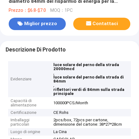
diametro 84mm del risparmio di energia per la
strada principale
Prezzo：$6.8-$7.0
MOQ：1PC
Miglior prezzo
Contattaci
Descrizione Di Prodotto
luce solare del perno della strada
20000mcd
,
luce solare del perno della strada di
Evidenziare
84mm
,
riflettori verdi di 84mm sulla strada
principale
Capacità di
100000PCS/Month
alimentazione
Certificazione
CE Rohs
Imballaggi
2pcs/box, 72pcs per cartone,
particolari
dimensione del cartone: 38*27*28cm
Luogo di origine
La Cina