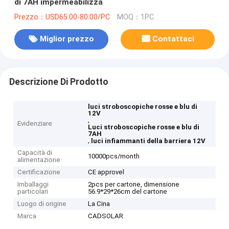
di 7AH impermeabilizza
Prezzo：USD65.00-80.00/PC
MOQ：1PC
Miglior prezzo
Contattaci
Descrizione Di Prodotto
luci stroboscopiche rosse e blu di
12V
,
Evidenziare
Luci stroboscopiche rosse e blu di
7AH
,
luci infiammanti della barriera 12V
Capacità di
10000pcs/month
alimentazione
Certificazione
CE approvel
Imballaggi
2pcs per cartone, dimensione
particolari
56.9*29*26cm del cartone
Luogo di origine
La Cina
Marca
CADSOLAR