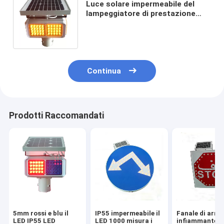
Luce solare impermeabile del
lampeggiatore di prestazione
costante 12V 4AH, luce
stroboscopica solare
Continua
Prodotti Raccomandati
5mm rossi e blu il
IP55 impermeabile il
Fanale di arre
LED IP55 LED
LED 1000 misura i
infiammante d