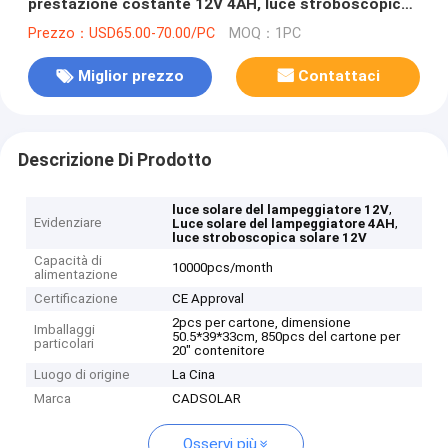
prestazione costante 12V 4AH, luce stroboscopica
solare
Prezzo：USD65.00-70.00/PC
MOQ：1PC
Miglior prezzo
Contattaci
Descrizione Di Prodotto
,
luce solare del lampeggiatore 12V
Evidenziare
,
Luce solare del lampeggiatore 4AH
luce stroboscopica solare 12V
Capacità di
10000pcs/month
alimentazione
Certificazione
CE Approval
2pcs per cartone, dimensione
Imballaggi
50.5*39*33cm, 850pcs del cartone per
particolari
20" contenitore
Luogo di origine
La Cina
Marca
CADSOLAR
Osservi più