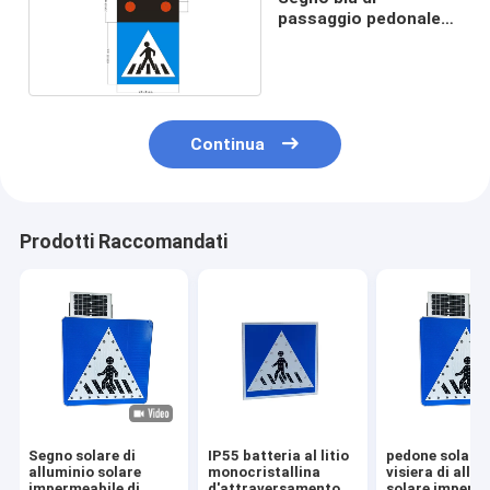
passaggio pedonale
18V
Continua
Prodotti Raccomandati
Segno solare di
IP55 batteria al litio
pedone solare 
alluminio solare
monocristallina
visiera di allu
impermeabile di
d'attraversamento
solare imperm