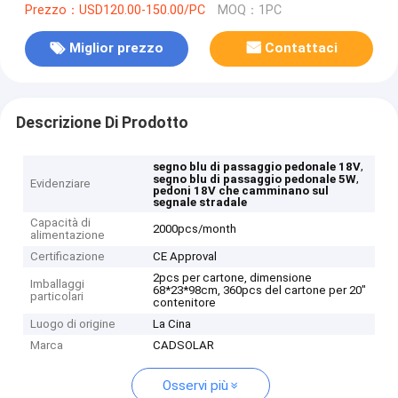
Prezzo：USD120.00-150.00/PC
MOQ：1PC
Miglior prezzo
Contattaci
Descrizione Di Prodotto
,
segno blu di passaggio pedonale 18V
,
segno blu di passaggio pedonale 5W
Evidenziare
pedoni 18V che camminano sul
segnale stradale
Capacità di
2000pcs/month
alimentazione
Certificazione
CE Approval
2pcs per cartone, dimensione
Imballaggi
68*23*98cm, 360pcs del cartone per 20"
particolari
contenitore
Luogo di origine
La Cina
Marca
CADSOLAR
Osservi più